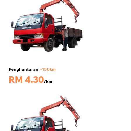
Penghantaran
>150km
5 tan
RM 4.30
/km