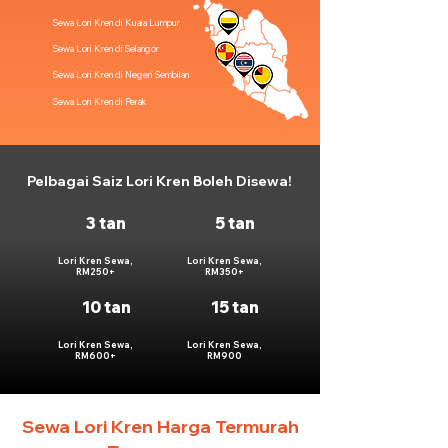
Sewa Lori Kren di Kuala Lumpur
Sewa Lori Kren di Selangor
Sewa Lori Kren di Negeri Sembilan
Sewa Lori Kren di Perak
Pelbagai Saiz Lori Kren Boleh Disewa!
3 tan
5 tan
Lori Kren Sewa,
Lori Kren Sewa,
RM250+
RM350+
10 tan
15 tan
Lori Kren Sewa,
Lori Kren Sewa,
RM600+
RM900
Sewa Lori Kren Harga Termurah