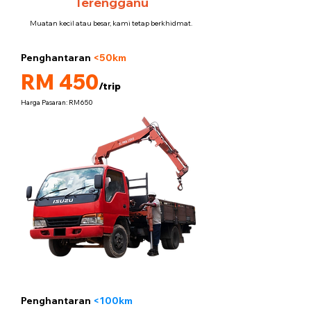
Terengganu
Muatan kecil atau besar, kami tetap berkhidmat.
Penghantaran
<50km
5 tan
RM 450
/trip
Harga Pasaran: RM650
Penghantaran
<100km
5 tan