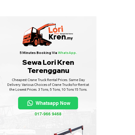
Sewa Lori Kren Seluruh Malaysia
·
Hubungi Kami
6017-966 9468
5 Minutes Booking Via
WhatsApp.
Sewa Lori Kren
Terengganu
Cheapest Crane Truck Rental Prices. Same Day
Delivery. Various Choices of Crane Trucks for Rent at
the Lowest Prices. 3 Tons, 5 Tons, 10 Tons 15 Tons.
Whatsapp Now
017-966 9468