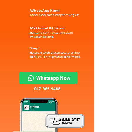
WhatsApp Kami
Kami akan balas secepat mungkin.
Maklumat & Lokasi
Beritahu kami lokasi, jenis dan
muatan barang.
Siap!
Bayaran boleh dibuat secara 'online
bank-in'. Perkhidmatan serta-merta.
Whatsapp Now
017-966 9468