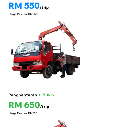
RM 550
/trip
Harga Pasaran: RM750
Penghantaran
<150km
5 tan
RM 650
/trip
Harga Pasaran: RM850