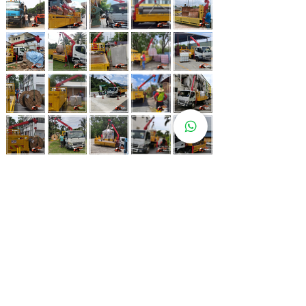
Whatsapp Now
017-966 9468
Lebih 80 Lokasi
Sewa Lori
Kren Kami!
Kami juga ada di pelbagai lokasi strategik bagi memastikan
kemudahan untuk pelanggan kami.