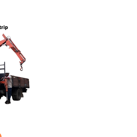
5 tan
trip
5 tan