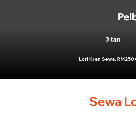
Pel
3 tan
Lori Kren Sewa, RM250
Sewa Lo