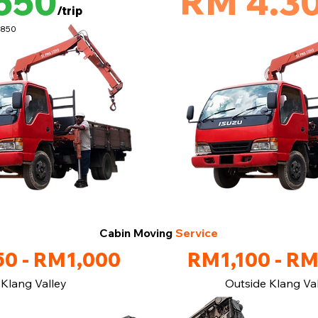
650
RM 4.3
/trip
M850
Cabin Moving
Service
0 - RM1,000
RM1,100 - R
Klang Valley
Outside Klang Va