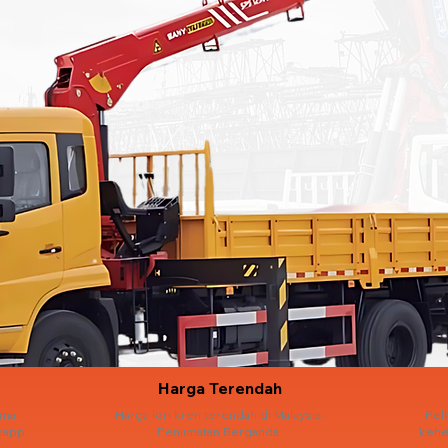
Harga Terendah
ama.
Harga lori kren terendah di Malaysia.
Pel
sapp.
Penjimatan Berganda.
kehe