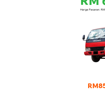
RM 
Harga Pasaran: R
RM85