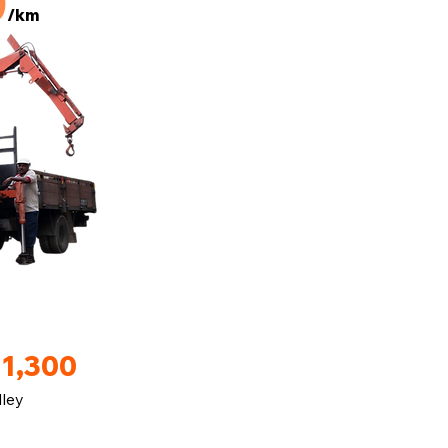
0
/km
M1,300
lley