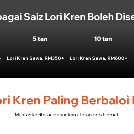
bagai Saiz Lori Kren Boleh Dis
5 tan
10 tan
+
Lori Kren Sewa, RM350+
Lori Kren Sewa, RM600+
ri Kren Paling Berbaloi
Muatan kecil atau besar, kami tetap berkhidmat.