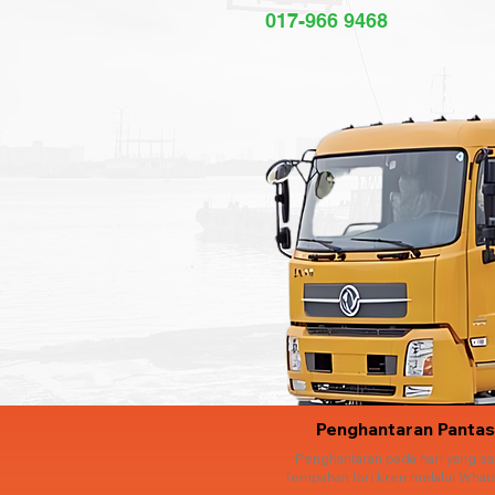
017-966 9468
Penghantaran Pantas
Penghantaran pada hari yang s
Tempahan lori kren melalui What