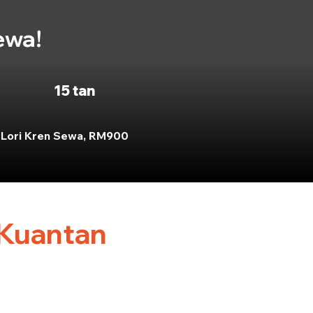
ewa!
15 tan
Lori Kren Sewa, RM900
 Kuantan