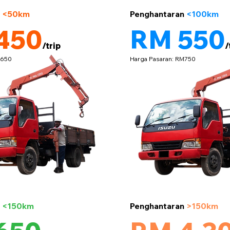
5 tan
n
<50km
Penghantaran
<100km
450
RM 550
/trip
/
M650
Harga Pasaran: RM750
5 tan
n
<150km
Penghantaran
>150km