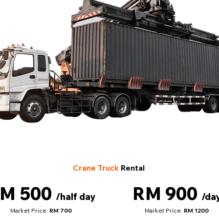
Crane Truck
Rental
M 500
RM 900
/half day
/da
Market Price:
RM 700
Market Price:
RM 1200