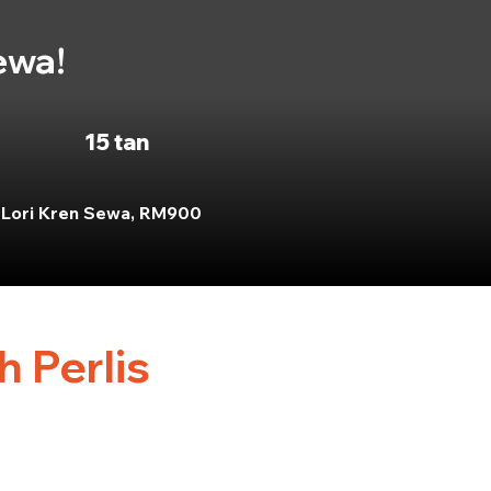
ewa!
15 tan
Lori Kren Sewa, RM900
 Perlis