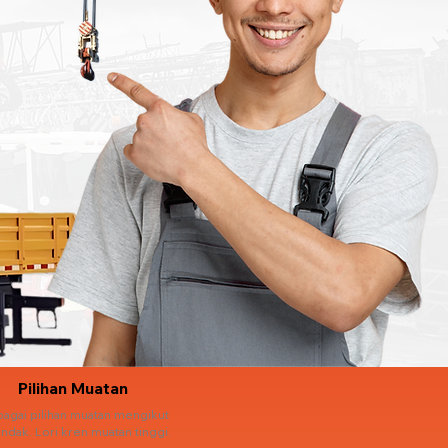
Pilihan Muatan
bagai pilihan muatan mengikut
ndak. Lori kren muatan tinggi.