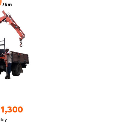
0
/km
M1,300
lley