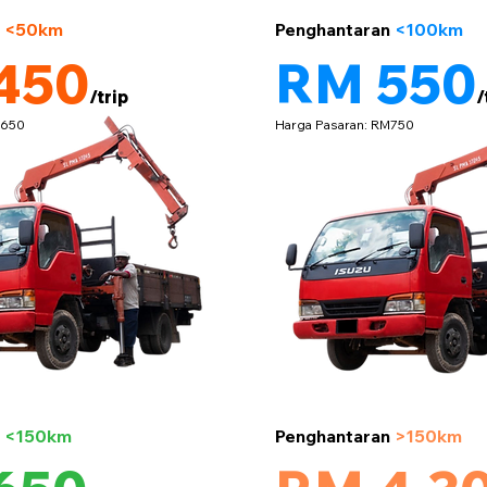
5 tan
n
<50km
Penghantaran
<100km
450
RM 550
/trip
/
M650
Harga Pasaran: RM750
5 tan
n
<150km
Penghantaran
>150km