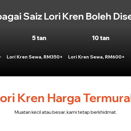
bagai Saiz Lori Kren Boleh Dis
5 tan
10 tan
+
Lori Kren Sewa, RM350+
Lori Kren Sewa, RM600+
ori Kren Harga Termurah
Muatan kecil atau besar, kami tetap berkhidmat.