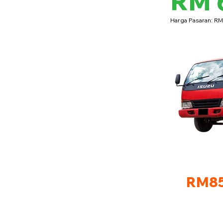
RM 
Harga Pasaran: R
RM85