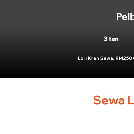
Pel
3 tan
Lori Kren Sewa, RM250
Sewa L