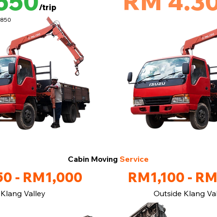
650
RM 4.3
/trip
M850
Cabin Moving
Service
0 - RM1,000
RM1,100 - R
Klang Valley
Outside Klang Va