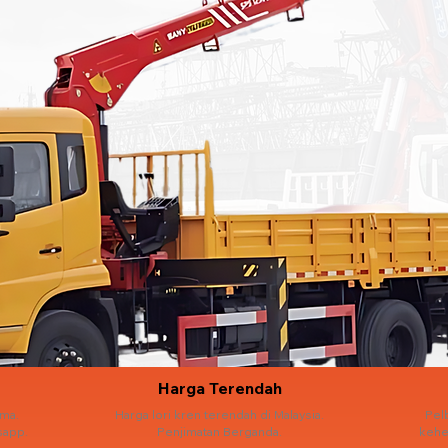
Harga Terendah
ama.
Harga lori kren terendah di Malaysia.
Pel
sapp.
Penjimatan Berganda.
kehe