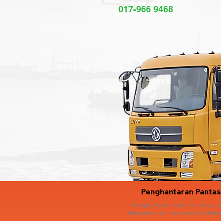
017-966 9468
Penghantaran Pantas
Penghantaran pada hari yang s
Tempahan lori kren melalui What