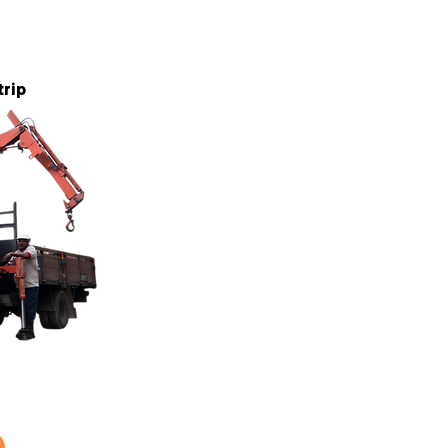
5 tan
trip
5 tan