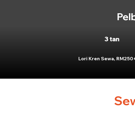
Pel
3 tan
Lori Kren Sewa, RM250
Sew