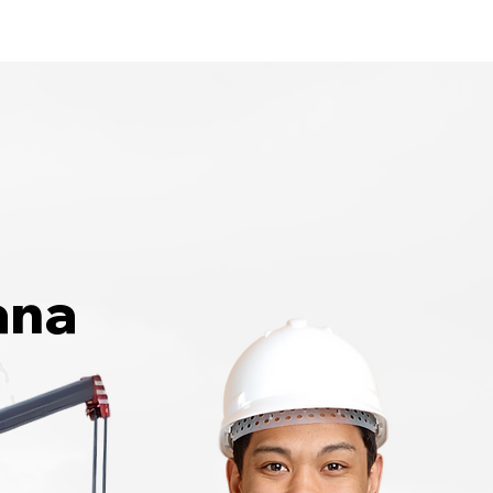
Home
Area Coverage
ana