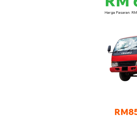
RM 
Harga Pasaran: R
RM85