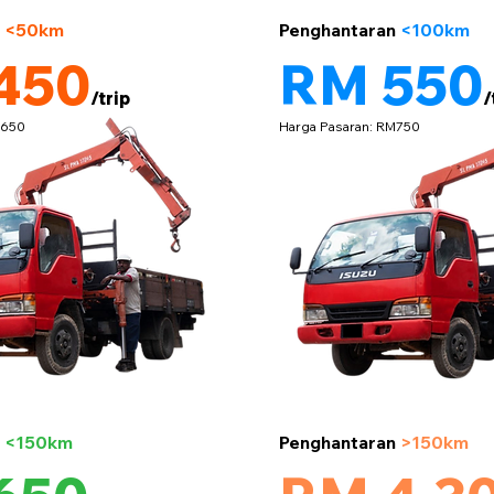
5 tan
n
<50km
Penghantaran
<100km
450
RM 550
/trip
/
M650
Harga Pasaran: RM750
5 tan
n
<150km
Penghantaran
>150km