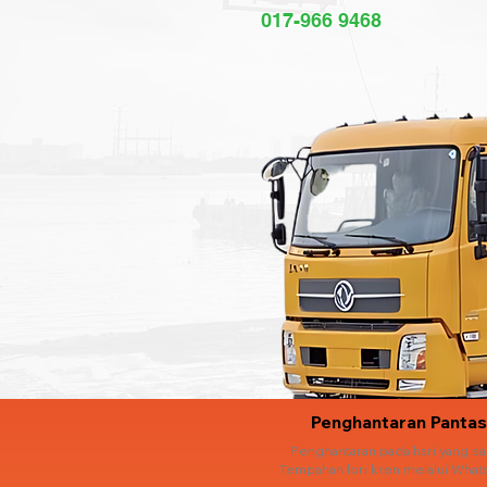
017-966 9468
Penghantaran Pantas
Penghantaran pada hari yang s
Tempahan lori kren melalui What