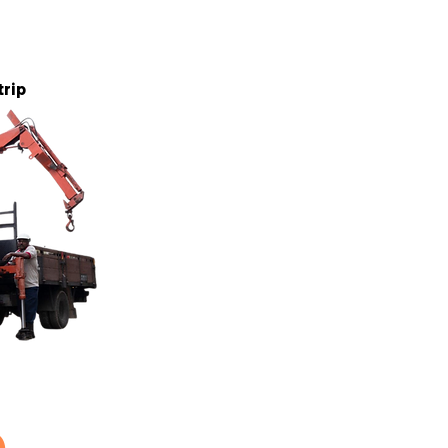
5 tan
trip
5 tan