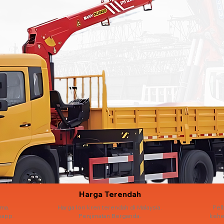
Harga Terendah
ama.
Harga lori kren terendah di Malaysia.
Pel
sapp.
Penjimatan Berganda.
kehe