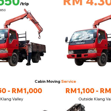
650
RM 4.3
/trip
M850
Cabin Moving
Service
0 - RM1,000
RM1,100 - R
Klang Valley
Outside Klang Va