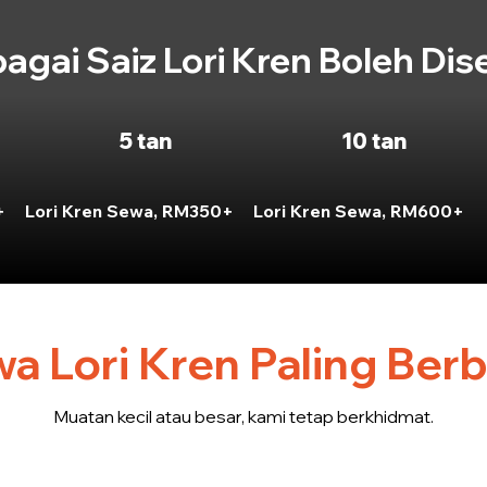
bagai Saiz Lori Kren Boleh Dis
5 tan
10 tan
+
Lori Kren Sewa, RM350+
Lori Kren Sewa, RM600+
a Lori Kren Paling Berb
Muatan kecil atau besar, kami tetap berkhidmat.