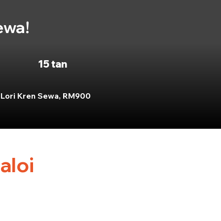
ewa!
15 tan
Lori Kren Sewa, RM900
aloi