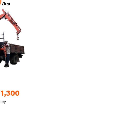
0
/km
M1,300
lley