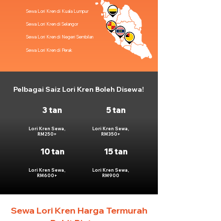
Sewa Lori Kren di Kuala Lumpur
Sewa Lori Kren di Selangor
Sewa Lori Kren di Negeri Sembilan
Sewa Lori Kren di Perak
Pelbagai Saiz Lori Kren Boleh Disewa!
3 tan
5 tan
Lori Kren Sewa,
Lori Kren Sewa,
RM250+
RM350+
10 tan
15 tan
Lori Kren Sewa,
Lori Kren Sewa,
RM600+
RM900
Sewa Lori Kren Harga Termurah