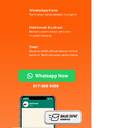
WhatsApp Kami
Kami akan balas secepat mungkin.
Maklumat & Lokasi
Beritahu kami lokasi, jenis dan
muatan barang.
Siap!
Bayaran boleh dibuat secara 'online
bank-in'. Perkhidmatan serta-merta.
Whatsapp Now
017-966 9468