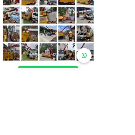
Whatsapp Now
017-966 9468
Lebih 80 Lokasi
Sewa Lori
Kren Kami!
Kami juga ada di pelbagai lokasi strategik bagi memastikan
kemudahan untuk pelanggan kami.
Kuala Lumpur