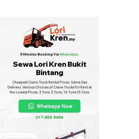
Sewa Lori Kren Seluruh Malaysia
·
Hubungi Kami
6017-966 9468
5 Minutes Booking Via
WhatsApp.
Sewa Lori Kren Bukit
Bintang
Cheapest Crane Truck Rental Prices. Same Day
Delivery. Various Choices of Crane Trucks for Rent at
the Lowest Prices. 3 Tons, 5 Tons, 10 Tons 15 Tons.
Whatsapp Now
017-966 9468