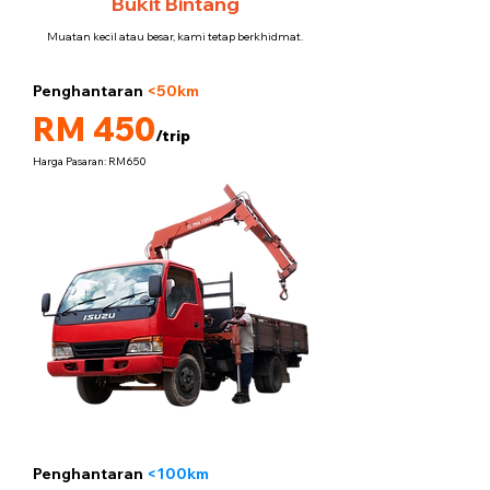
Bukit Bintang
Muatan kecil atau besar, kami tetap berkhidmat.
Penghantaran
<50km
5 tan
RM 450
/trip
Harga Pasaran: RM650
Penghantaran
<100km
5 tan