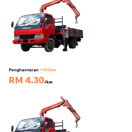
Penghantaran
>150km
5 tan
RM 4.30
/km