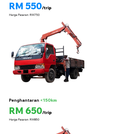
RM 550
/trip
Harga Pasaran: RM750
Penghantaran
<150km
5 tan
RM 650
/trip
Harga Pasaran: RM850