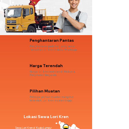
Penghantaran Pantas
Penghantaran pada hari yang sama.
Tempahan lori kren melalui Whatsapp.
Harga Terendah
Harga lori kren terendah di Malaysia.
Penjimatan Berganda.
Pilihan Muatan
Pelbagai pilihan muatan mengikut
kehendak. Lori kren muatan tinggi.
Lokasi Sewa Lori Kren
Sewa Lori Kren di Kuala Lumpur