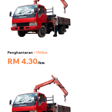
Penghantaran
>150km
5 tan
RM 4.30
/km