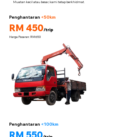
Muatan kecil atau besar, kami tetap berkhidmat.
Penghantaran
<50km
5 tan
RM 450
/trip
Harga Pasaran: RM650
Penghantaran
<100km
5 tan
RM 550
/trip