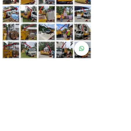
Whatsapp Now
017-966 9468
Lebih 80 Lokasi
Sewa Lori
Kren Kami!
Kami juga ada di pelbagai lokasi strategik bagi memastikan
kemudahan untuk pelanggan kami.
Kuala Lumpur