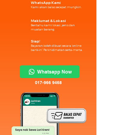
WhatsApp Kami
Kami akan balas secepat mungkin.
Maklumat & Lokasi
Beritahu kami lokasi, jenis dan
muatan barang.
Siap!
Bayaran boleh dibuat secara 'online
bank-in'. Perkhidmatan serta-merta.
Whatsapp Now
017-966 9468