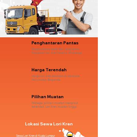
Penghantaran Pantas
Penghantaran pada hari yang sama.
Tempahan lori kren melalui Whatsapp.
Harga Terendah
Harga lori kren terendah di Malaysia.
Penjimatan Berganda.
Pilihan Muatan
Pelbagai pilihan muatan mengikut
kehendak. Lori kren muatan tinggi.
Lokasi Sewa Lori Kren
Sewa Lori Kren di Kuala Lumpur