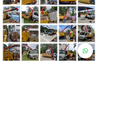
Whatsapp Now
017-966 9468
Lebih 80 Lokasi
Sewa Lori
Kren Kami!
Kami juga ada di pelbagai lokasi strategik bagi memastikan
kemudahan untuk pelanggan kami.
Kuala Lumpur