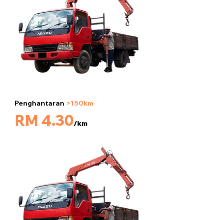
Penghantaran
>150km
5 tan
RM 4.30
/km