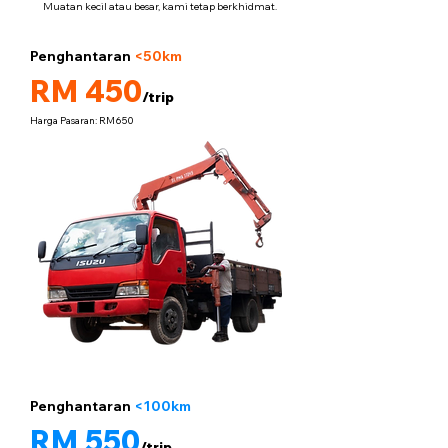
Muatan kecil atau besar, kami tetap berkhidmat.
Penghantaran
<50km
5 tan
RM 450
/trip
Harga Pasaran: RM650
Penghantaran
<100km
5 tan
RM 550
/trip