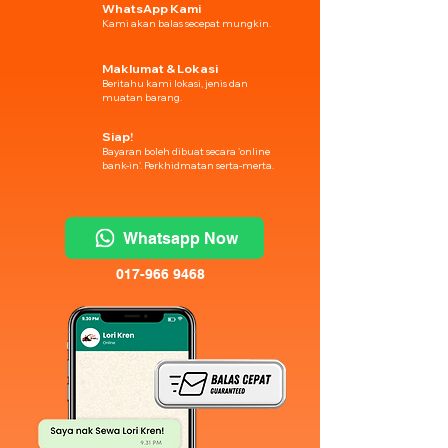
WhatsApp Kami
Kami akan balas secepat mungkin.
Maklumat & Lokasi
Beritahu kami lokasi, jenis dan
muatan barang.
Siap!
Bayaran boleh dibuat secara 'online
bank-in'. Perkhidmatan serta-merta.
Whatsapp Now
017-966 9468