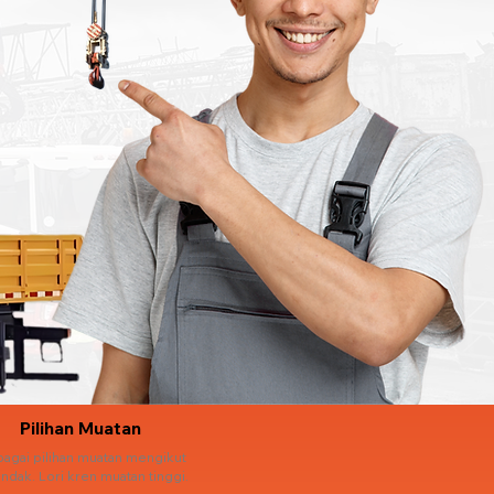
Pilihan Muatan
bagai pilihan muatan mengikut
ndak. Lori kren muatan tinggi.