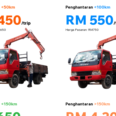
5 tan
n
<50km
Penghantaran
<100km
450
RM 550
/trip
/
M650
Harga Pasaran: RM750
5 tan
n
<150km
Penghantaran
>150km