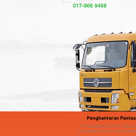
017-966 9468
Penghantaran Pantas
Penghantaran pada hari yang s
Tempahan lori kren melalui What