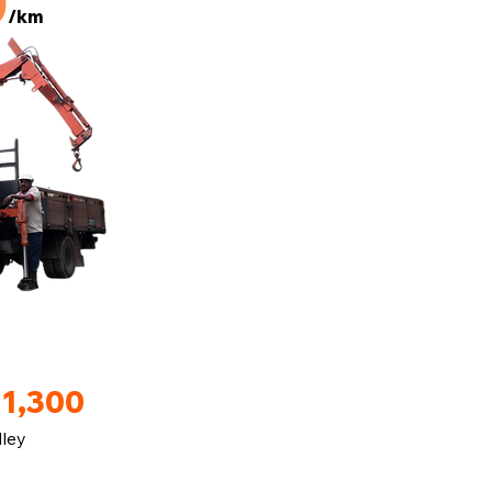
0
/km
M1,300
lley