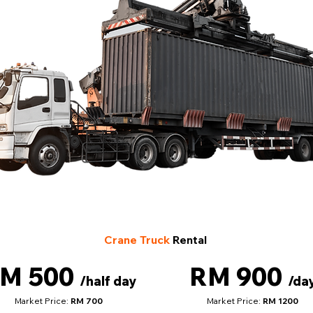
Crane Truck
Rental
M 500
RM 900
/half day
/da
Market Price:
RM 700
Market Price:
RM 1200