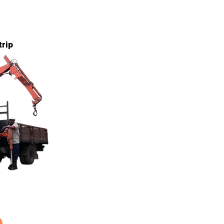
5 tan
trip
5 tan