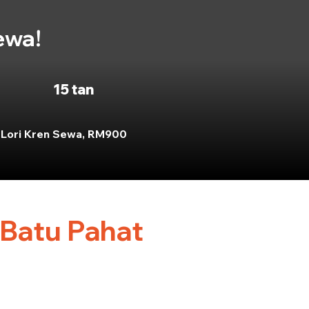
ewa!
15 tan
Lori Kren Sewa, RM900
 Batu Pahat