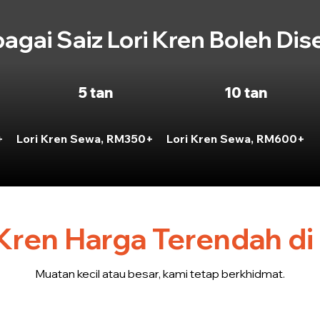
bagai Saiz Lori Kren Boleh Dis
5 tan
10 tan
+
Lori Kren Sewa, RM350+
Lori Kren Sewa, RM600+
Kren Harga Terendah di
Muatan kecil atau besar, kami tetap berkhidmat.