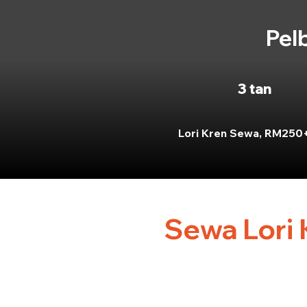
Pel
3 tan
Lori Kren Sewa, RM250
Sewa Lori 