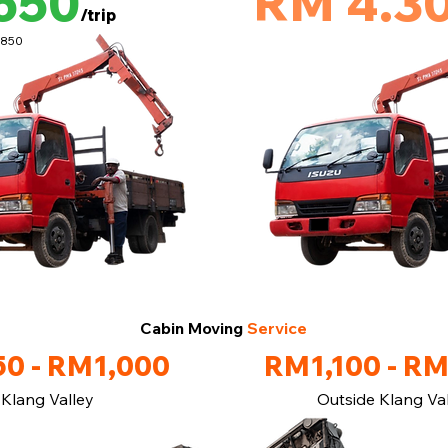
650
RM 4.3
/trip
M850
Cabin Moving
Service
0 - RM1,000
RM1,100 - R
Klang Valley
Outside Klang Va