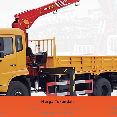
Harga Terendah
ama.
Harga lori kren terendah di Malaysia.
Pel
sapp.
Penjimatan Berganda.
kehe