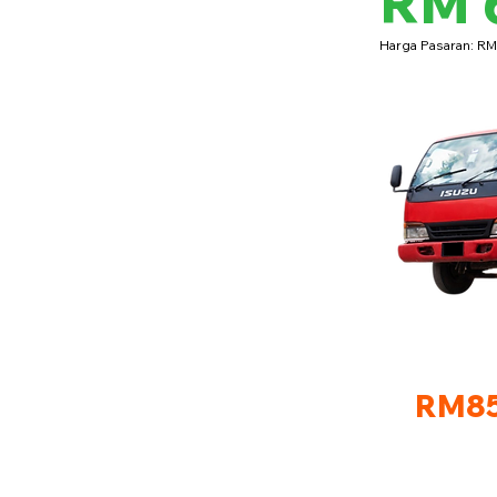
RM 
Harga Pasaran: R
RM85