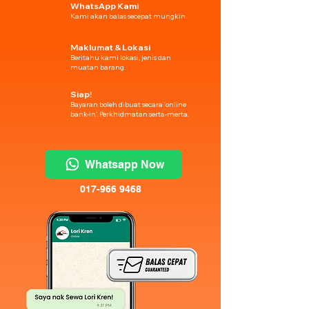
WhatsApp Kami
Kami akan balas secepat mungkin.
Maklumat & Lokasi
Beritahu kami lokasi, jenis dan
muatan barang.
Siap!
Bayaran boleh dibuat secara 'online
bank-in'. Perkhidmatan serta-merta.
Whatsapp Now
017-966 9468