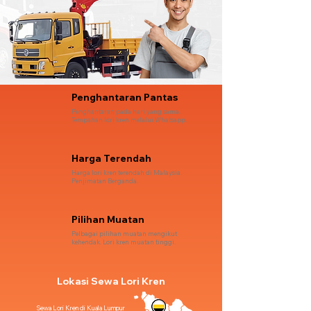
Penghantaran Pantas
Penghantaran pada hari yang sama.
Tempahan lori kren melalui Whatsapp.
Harga Terendah
Harga lori kren terendah di Malaysia.
Penjimatan Berganda.
Pilihan Muatan
Pelbagai pilihan muatan mengikut
kehendak. Lori kren muatan tinggi.
Lokasi Sewa Lori Kren
Sewa Lori Kren di Kuala Lumpur