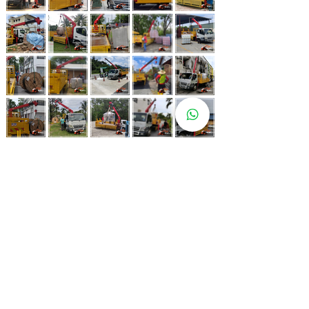
Whatsapp Now
017-966 9468
Lebih 80 Lokasi
Sewa Lori
Kren Kami!
Kami juga ada di pelbagai lokasi strategik bagi memastikan
kemudahan untuk pelanggan kami.
Kuala Lumpur