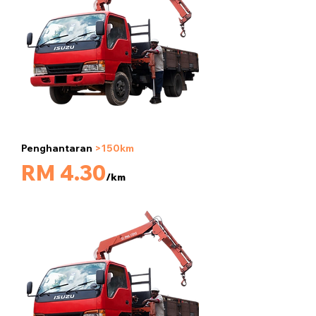
Penghantaran
>150km
5 tan
RM 4.30
/km