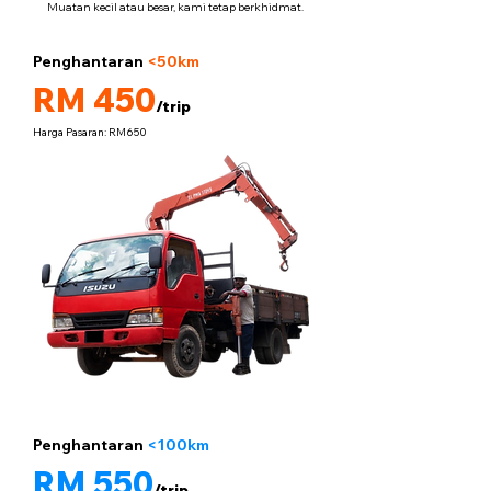
Muatan kecil atau besar, kami tetap berkhidmat.
Penghantaran
<50km
5 tan
RM 450
/trip
Harga Pasaran: RM650
Penghantaran
<100km
5 tan
RM 550
/trip