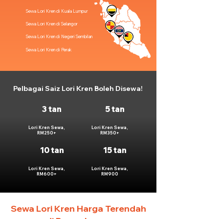
Sewa Lori Kren di Kuala Lumpur
Sewa Lori Kren di Selangor
Sewa Lori Kren di Negeri Sembilan
Sewa Lori Kren di Perak
Pelbagai Saiz Lori Kren Boleh Disewa!
3 tan
5 tan
Lori Kren Sewa,
Lori Kren Sewa,
RM250+
RM350+
10 tan
15 tan
Lori Kren Sewa,
Lori Kren Sewa,
RM600+
RM900
Sewa Lori Kren Harga Terendah