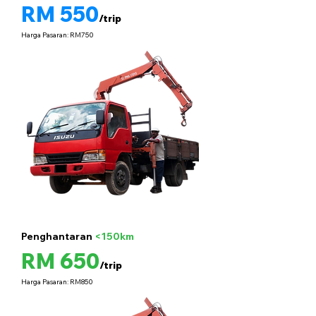
RM 550
/trip
Harga Pasaran: RM750
Penghantaran
<150km
5 tan
RM 650
/trip
Harga Pasaran: RM850