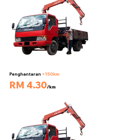
Penghantaran
>150km
5 tan
RM 4.30
/km