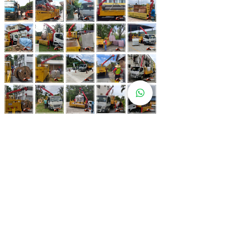
Whatsapp Now
017-966 9468
Lebih 80 Lokasi
Sewa Lori
Kren Kami!
Kami juga ada di pelbagai lokasi strategik bagi memastikan
kemudahan untuk pelanggan kami.