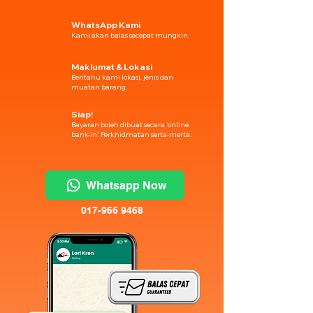
WhatsApp Kami
Kami akan balas secepat mungkin.
Maklumat & Lokasi
Beritahu kami lokasi, jenis dan
muatan barang.
Siap!
Bayaran boleh dibuat secara 'online
bank-in'. Perkhidmatan serta-merta.
Whatsapp Now
017-966 9468