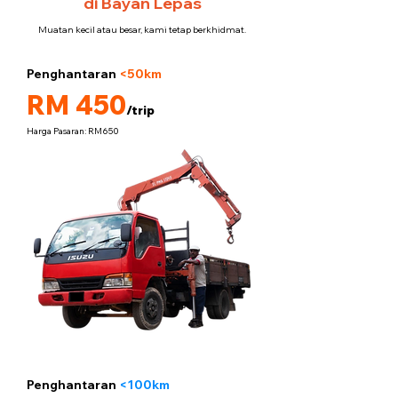
di Bayan Lepas
Muatan kecil atau besar, kami tetap berkhidmat.
Penghantaran
<50km
5 tan
RM 450
/trip
Harga Pasaran: RM650
Penghantaran
<100km
5 tan