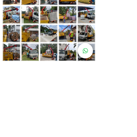
Whatsapp Now
017-966 9468
Lebih 80 Lokasi
Sewa Lori
Kren Kami!
Kami juga ada di pelbagai lokasi strategik bagi memastikan
kemudahan untuk pelanggan kami.
Kuala Lumpur