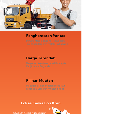
Penghantaran Pantas
Penghantaran pada hari yang sama.
Tempahan lori kren melalui Whatsapp.
Harga Terendah
Harga lori kren terendah di Malaysia.
Penjimatan Berganda.
Pilihan Muatan
Pelbagai pilihan muatan mengikut
kehendak. Lori kren muatan tinggi.
Lokasi Sewa Lori Kren
Sewa Lori Kren di Kuala Lumpur