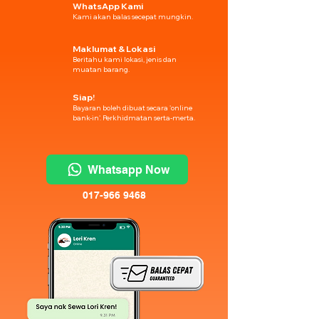
WhatsApp Kami
Kami akan balas secepat mungkin.
Maklumat & Lokasi
Beritahu kami lokasi, jenis dan
muatan barang.
Siap!
Bayaran boleh dibuat secara 'online
bank-in'. Perkhidmatan serta-merta.
Whatsapp Now
017-966 9468