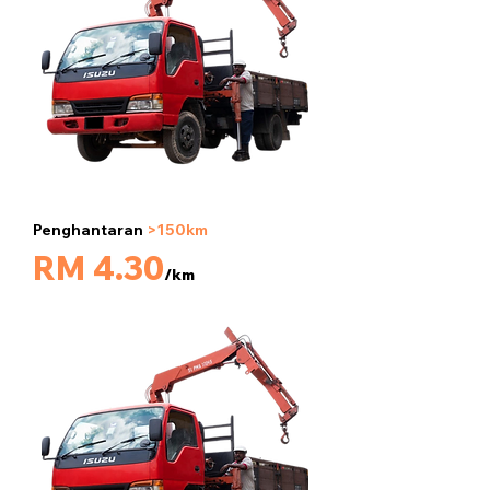
Penghantaran
>150km
5 tan
RM 4.30
/km