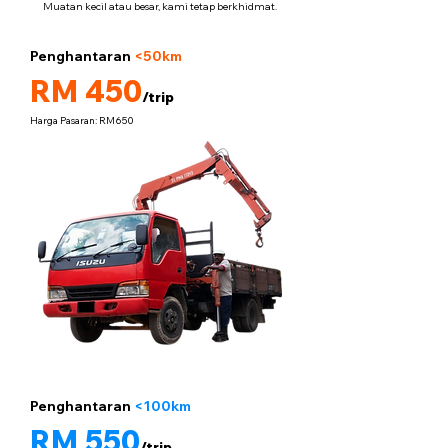
Muatan kecil atau besar, kami tetap berkhidmat.
Penghantaran
<50km
5 tan
RM 450
/trip
Harga Pasaran: RM650
Penghantaran
<100km
5 tan
RM 550
/trip