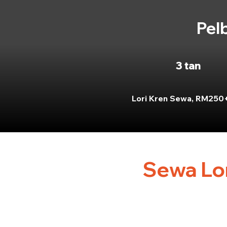
Pel
3 tan
Lori Kren Sewa, RM250
Sewa Lo