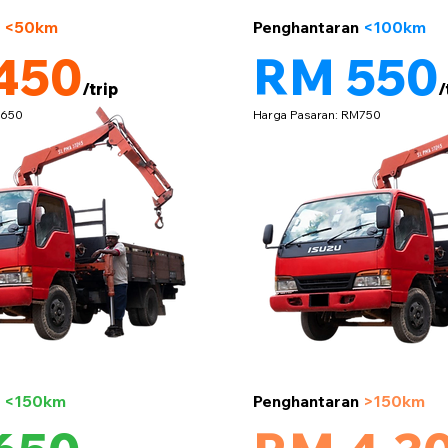
5 tan
n
<50km
Penghantaran
<100km
450
RM 550
/trip
/
M650
Harga Pasaran: RM750
5 tan
n
<150km
Penghantaran
>150km