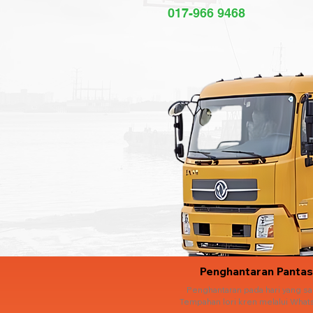
017-966 9468
Penghantaran Pantas
Penghantaran pada hari yang s
Tempahan lori kren melalui What