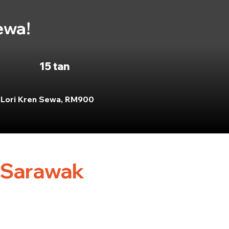
ewa!
15 tan
Lori Kren Sewa, RM900
 Sarawak