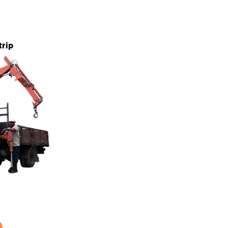
5 tan
trip
5 tan