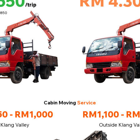
650
RM 4.3
/trip
M850
Cabin Moving
Service
0 - RM1,000
RM1,100 - R
Klang Valley
Outside Klang Va