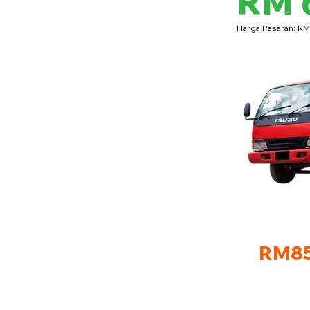
RM 
Harga Pasaran: R
RM85