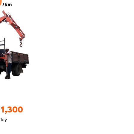
0
/km
M1,300
lley