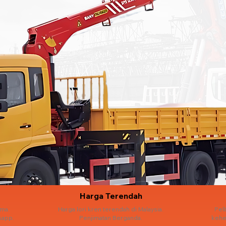
Harga Terendah
ama.
Harga lori kren terendah di Malaysia.
Pel
sapp.
Penjimatan Berganda.
kehe