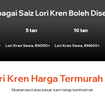
bagai Saiz Lori Kren Boleh Dis
5 tan
10 tan
+
Lori Kren Sewa, RM350+
Lori Kren Sewa, RM600+
ri Kren Harga Termurah
Muatan kecil atau besar, kami tetap berkhidmat.