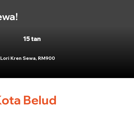
ewa!
15 tan
Lori Kren Sewa, RM900
Kota Belud