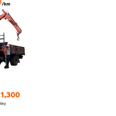
0
/km
M1,300
lley