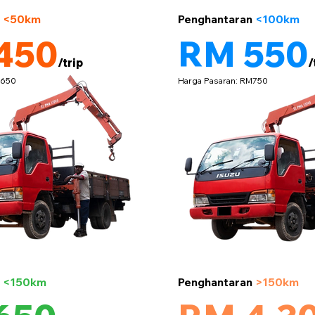
5 tan
n
<50km
Penghantaran
<100km
450
RM 550
/trip
/
M650
Harga Pasaran: RM750
5 tan
n
<150km
Penghantaran
>150km