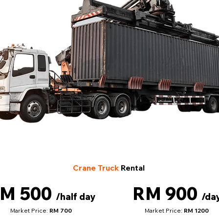
Crane Truck
Rental
M 500
RM 900
/half day
/da
Market Price:
RM 700
Market Price:
RM 1200