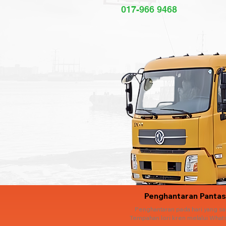
017-966 9468
Penghantaran Pantas
Penghantaran pada hari yang s
Tempahan lori kren melalui What