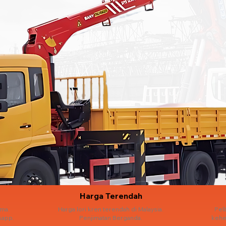
Harga Terendah
ama.
Harga lori kren terendah di Malaysia.
Pel
sapp.
Penjimatan Berganda.
kehe