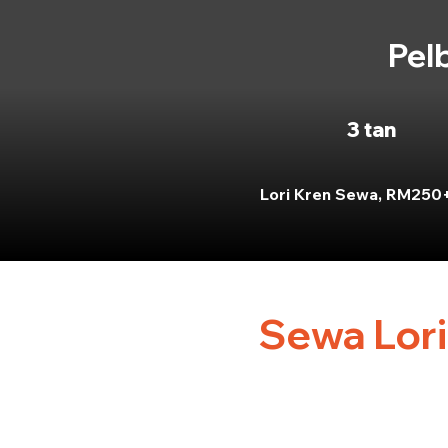
Pel
3 tan
Lori Kren Sewa, RM250
Sewa Lori