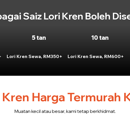
bagai Saiz Lori Kren Boleh Dis
5 tan
10 tan
+
Lori Kren Sewa, RM350+
Lori Kren Sewa, RM600+
 Kren Harga Termurah 
Muatan kecil atau besar, kami tetap berkhidmat.