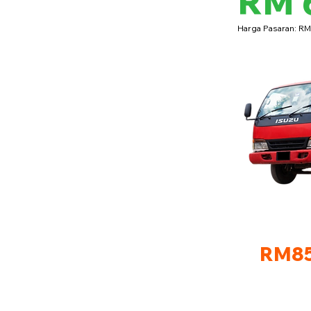
RM 
Harga Pasaran: R
RM85