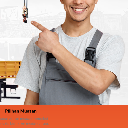
Pilihan Muatan
bagai pilihan muatan mengikut
ndak. Lori kren muatan tinggi.