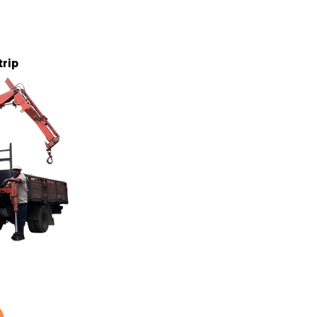
5 tan
trip
5 tan