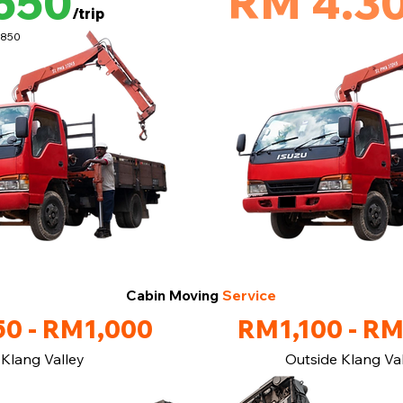
650
RM 4.3
/trip
M850
Cabin Moving
Service
0 - RM1,000
RM1,100 - R
Klang Valley
Outside Klang Va