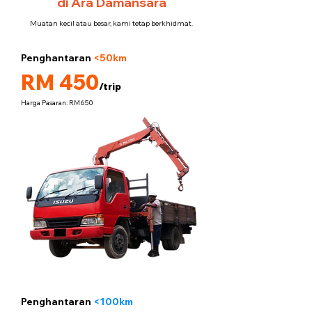
di Ara Damansara
Muatan kecil atau besar, kami tetap berkhidmat.
Penghantaran
<50km
5 tan
RM 450
/trip
Harga Pasaran: RM650
Penghantaran
<100km
5 tan