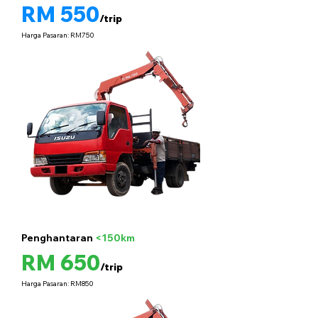
RM 550
/trip
Harga Pasaran: RM750
Penghantaran
<150km
5 tan
RM 650
/trip
Harga Pasaran: RM850