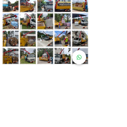
Whatsapp Now
017-966 9468
Lebih 80 Lokasi
Sewa Lori
Kren Kami!
Kami juga ada di pelbagai lokasi strategik bagi memastikan
kemudahan untuk pelanggan kami.