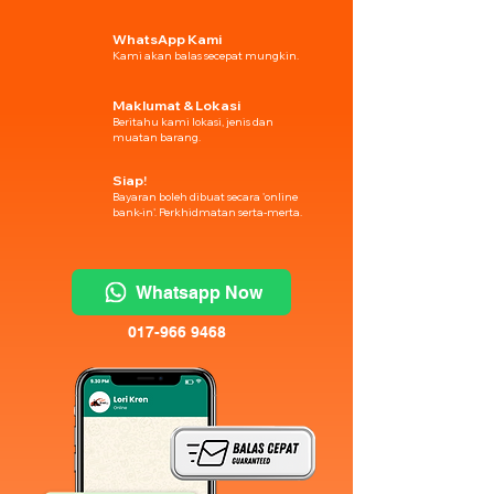
WhatsApp Kami
Kami akan balas secepat mungkin.
Maklumat & Lokasi
Beritahu kami lokasi, jenis dan
muatan barang.
Siap!
Bayaran boleh dibuat secara 'online
bank-in'. Perkhidmatan serta-merta.
Whatsapp Now
017-966 9468