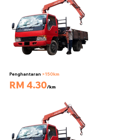
Penghantaran
>150km
5 tan
RM 4.30
/km