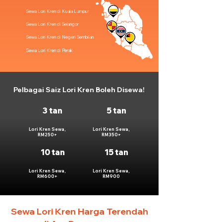
Sewa Lori Kren di Kuala Lumpur
Sewa Lori Kren di Selangor
Sewa Lori Kren di Negeri Sembilan
Sewa Lori Kren di Perak
Pelbagai Saiz Lori Kren Boleh Disewa!
3 tan
5 tan
Lori Kren Sewa,
Lori Kren Sewa,
RM250+
RM350+
10 tan
15 tan
Lori Kren Sewa,
Lori Kren Sewa,
RM600+
RM900
Sewa Lori Kren Harga Terendah