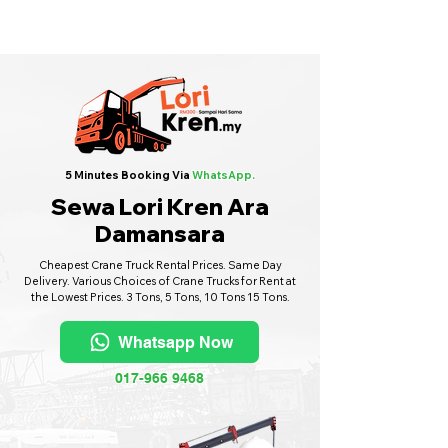
Sewa Lori Kren Seluruh Malaysia
·
Hubungi Kami
6017-966 9468
5 Minutes Booking Via
WhatsApp.
Sewa Lori Kren Ara
Damansara
Cheapest Crane Truck Rental Prices. Same Day
Delivery. Various Choices of Crane Trucks for Rent at
the Lowest Prices. 3 Tons, 5 Tons, 10 Tons 15 Tons.
Whatsapp Now
017-966 9468