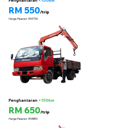
Penghantaran
<100km
5 tan
RM 550
/trip
Harga Pasaran: RM750
Penghantaran
<150km
5 tan
RM 650
/trip
Harga Pasaran: RM850