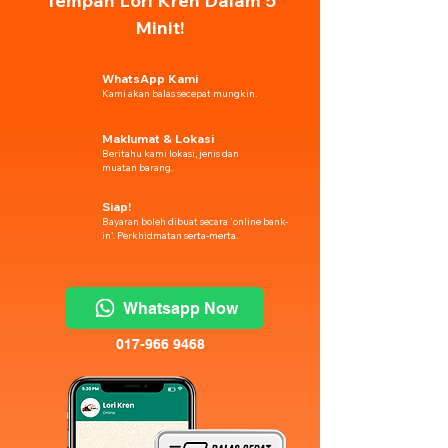
Tempah Lori Kren Dalam 5
Minit!
WhatsApp Kami
Kami akan balas secepat mungkin.
Maklumat & Lokasi
Beritahu kami lokasi, jenis dan
muatan barang.
Siap!
Bayaran boleh dibuat secara 'online bank-
in'. Perkhidmatan serta-merta.
Whatsapp Now
017-966 9468