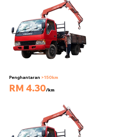
Penghantaran
>150km
5 tan
RM 4.30
/km