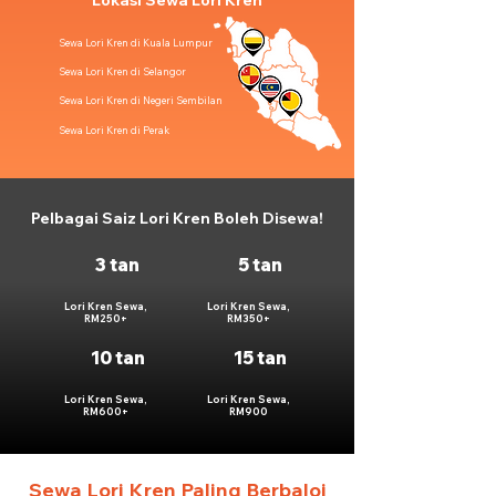
Lokasi Sewa Lori Kren
Sewa Lori Kren di Kuala Lumpur
Sewa Lori Kren di Selangor
Sewa Lori Kren di Negeri Sembilan
Sewa Lori Kren di Perak
Pelbagai Saiz Lori Kren Boleh Disewa!
3 tan
5 tan
Lori Kren Sewa,
Lori Kren Sewa,
RM250+
RM350+
10 tan
15 tan
Lori Kren Sewa,
Lori Kren Sewa,
RM600+
RM900
Sewa Lori Kren Paling Berbaloi