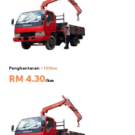
Penghantaran
>150km
5 tan
RM 4.30
/km