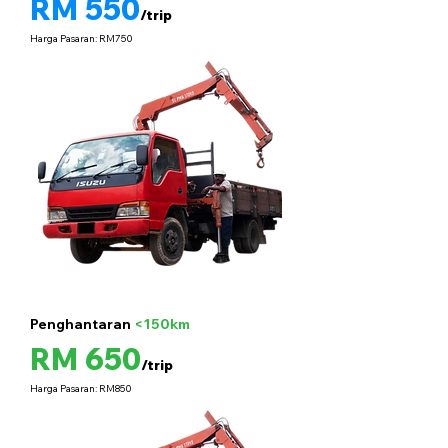
RM 550
/trip
Harga Pasaran: RM750
Penghantaran
<150km
5 tan
RM 650
/trip
Harga Pasaran: RM850