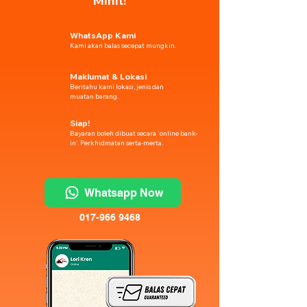
Minit!
WhatsApp Kami
Kami akan balas secepat mungkin.
Maklumat & Lokasi
Beritahu kami lokasi, jenis dan
muatan barang.
Siap!
Bayaran boleh dibuat secara 'online bank-
in'. Perkhidmatan serta-merta.
Whatsapp Now
017-966 9468