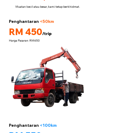
Muatan kecil atau besar, kami tetap berkhidmat.
Penghantaran
<50km
5 tan
RM 450
/trip
Harga Pasaran: RM650
Penghantaran
<100km
5 tan