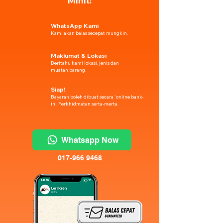
Minit!
WhatsApp Kami
Kami akan balas secepat mungkin.
Maklumat & Lokasi
Beritahu kami lokasi, jenis dan
muatan barang.
Siap!
Bayaran boleh dibuat secara 'online bank-
in'. Perkhidmatan serta-merta.
Whatsapp Now
017-966 9468