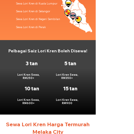
Sewa Lori Kren di Kuala Lumpur
Sewa Lori Kren di Selangor
Sewa Lori Kren di Negeri Sembilan
Sewa Lori Kren di Perak
Pelbagai Saiz Lori Kren Boleh Disewa!
3 tan
5 tan
Lori Kren Sewa,
Lori Kren Sewa,
RM250+
RM350+
10 tan
15 tan
Lori Kren Sewa,
Lori Kren Sewa,
RM600+
RM900
Sewa Lori Kren Harga Termurah
Melaka City