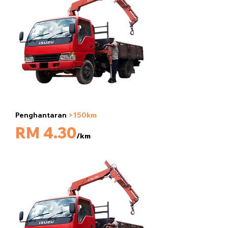
Penghantaran
>150km
5 tan
RM 4.30
/km