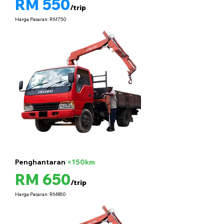
RM 550
/trip
Harga Pasaran: RM750
Penghantaran
<150km
5 tan
RM 650
/trip
Harga Pasaran: RM850