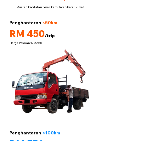
Muatan kecil atau besar, kami tetap berkhidmat.
Penghantaran
<50km
5 tan
RM 450
/trip
Harga Pasaran: RM650
Penghantaran
<100km
5 tan