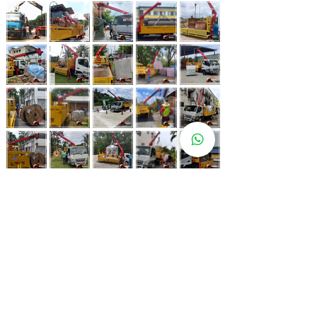
Whatsapp Now
017-966 9468
Lebih 80 Lokasi
Sewa Lori
Kren Kami!
Kami juga ada di pelbagai lokasi strategik bagi memastikan