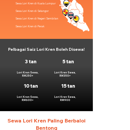
Sewa Lori Kren di Kuala Lumpur
Sewa Lori Kren di Selangor
Sewa Lori Kren di Negeri Sembilan
Sewa Lori Kren di Perak
Pelbagai Saiz Lori Kren Boleh Disewa!
3 tan
5 tan
Lori Kren Sewa,
Lori Kren Sewa,
RM250+
RM350+
10 tan
15 tan
Lori Kren Sewa,
Lori Kren Sewa,
RM600+
RM900
Sewa Lori Kren Paling Berbaloi
Bentong