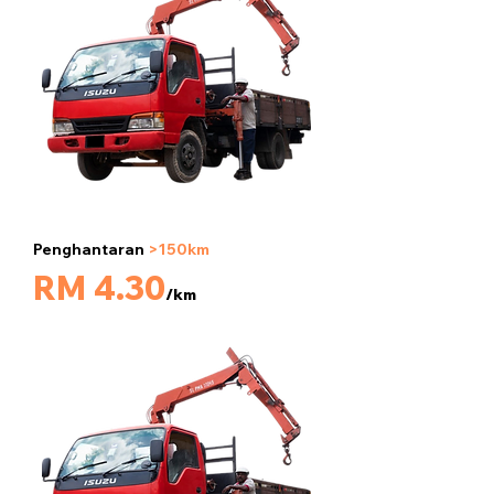
Penghantaran
>150km
5 tan
RM 4.30
/km