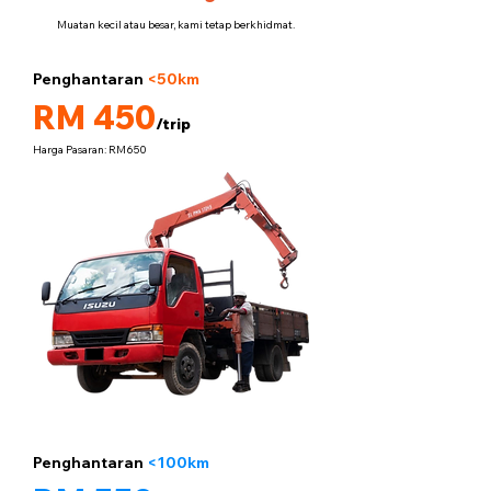
Muatan kecil atau besar, kami tetap berkhidmat.
Penghantaran
<50km
5 tan
RM 450
/trip
Harga Pasaran: RM650
Penghantaran
<100km
5 tan