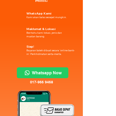
Minit!
WhatsApp Kami
Kami akan balas secepat mungkin.
Maklumat & Lokasi
Beritahu kami lokasi, jenis dan
muatan barang.
Siap!
Bayaran boleh dibuat secara 'online bank-
in'. Perkhidmatan serta-merta.
Whatsapp Now
017-966 9468