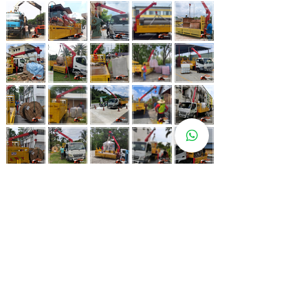
Whatsapp Now
017-966 9468
Lebih 80 Lokasi
Sewa Lori
Kren Kami!
Kami juga ada di pelbagai lokasi strategik bagi memastikan