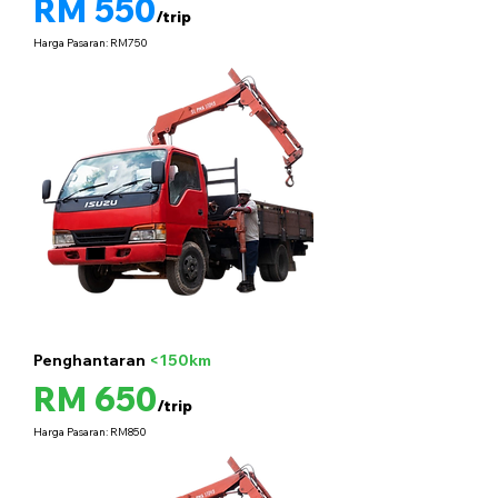
RM 550
/trip
Harga Pasaran: RM750
Penghantaran
<150km
5 tan
RM 650
/trip
Harga Pasaran: RM850