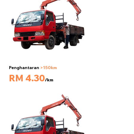
Penghantaran
>150km
5 tan
RM 4.30
/km