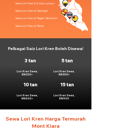
Sewa Lori Kren di Kuala Lumpur
Sewa Lori Kren di Selangor
Sewa Lori Kren di Negeri Sembilan
Sewa Lori Kren di Perak
Pelbagai Saiz Lori Kren Boleh Disewa!
3 tan
5 tan
Lori Kren Sewa,
Lori Kren Sewa,
RM250+
RM350+
10 tan
15 tan
Lori Kren Sewa,
Lori Kren Sewa,
RM600+
RM900
Sewa Lori Kren Harga Termurah
Mont Kiara