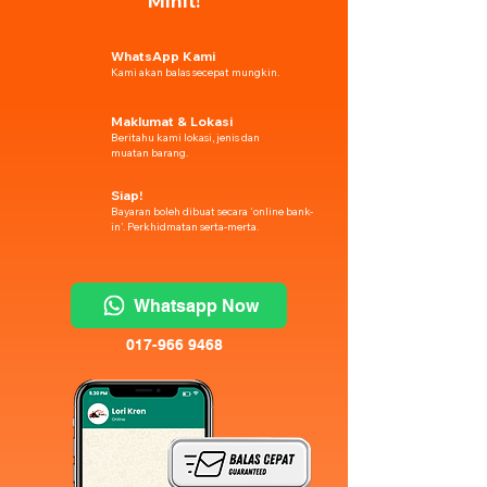
Minit!
WhatsApp Kami
Kami akan balas secepat mungkin.
Maklumat & Lokasi
Beritahu kami lokasi, jenis dan
muatan barang.
Siap!
Bayaran boleh dibuat secara 'online bank-
in'. Perkhidmatan serta-merta.
Whatsapp Now
017-966 9468