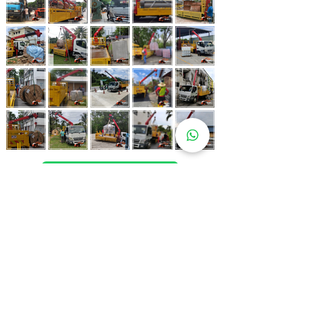
Whatsapp Now
017-966 9468
Lebih 80 Lokasi
Sewa Lori
Kren Kami!
Kami juga ada di pelbagai lokasi strategik bagi memastikan
kemudahan untuk pelanggan kami.