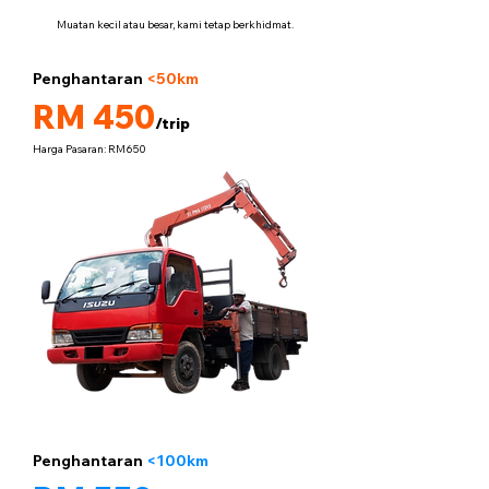
Muatan kecil atau besar, kami tetap berkhidmat.
Penghantaran
<50km
5 tan
RM 450
/trip
Harga Pasaran: RM650
Penghantaran
<100km
5 tan