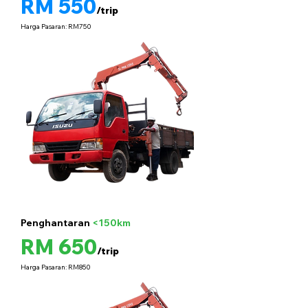
RM 550
/trip
Harga Pasaran: RM750
Penghantaran
<150km
5 tan
RM 650
/trip
Harga Pasaran: RM850