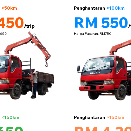
5 tan
n
<50km
Penghantaran
<100km
450
RM 550
/trip
/
M650
Harga Pasaran: RM750
5 tan
n
<150km
Penghantaran
>150km