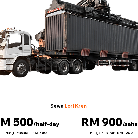
Sewa
Lori Kren
M 500
RM 900
/half-day
/seha
Harga Pasaran:
RM 700
Harga Pasaran:
RM 1200