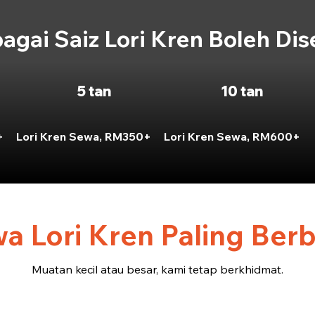
agai Saiz Lori Kren Boleh Di
5 tan
10 tan
+
Lori Kren Sewa, RM350+
Lori Kren Sewa, RM600+
a Lori Kren Paling Berb
Muatan kecil atau besar, kami tetap berkhidmat.