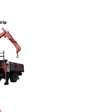
5 tan
trip
5 tan