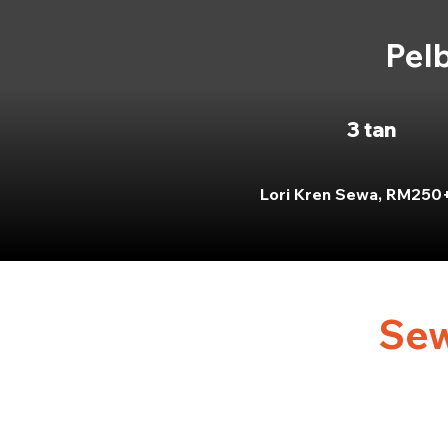
Pelb
3 tan
Lori Kren Sewa, RM250
Sew