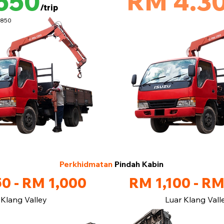
650
RM 4.3
/trip
M850
Perkhidmatan
Pindah Kabin
0 - RM 1,000
RM 1,100 - RM
Klang Valley
Luar Klang Vall