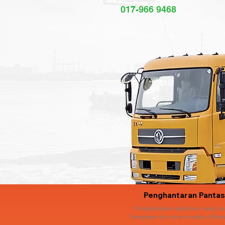
017-966 9468
Penghantaran Pantas
Penghantaran pada hari yang s
Tempahan lori kren melalui What