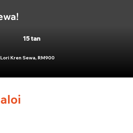
sewa!
15 tan
Lori Kren Sewa, RM900
aloi