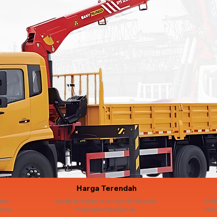
Harga Terendah
ama.
Harga lori kren terendah di Malaysia.
Pel
sapp.
Penjimatan Berganda.
kehe