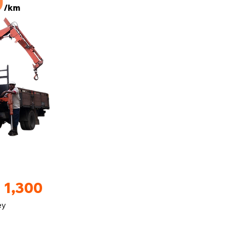
0
/km
 1,300
ey