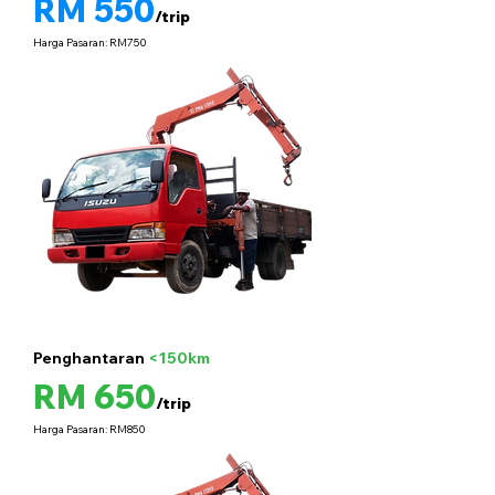
RM 550
/trip
Harga Pasaran: RM750
Penghantaran
<150km
5 tan
RM 650
/trip
Harga Pasaran: RM850