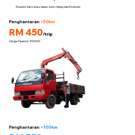
Muatan kecil atau besar, kami tetap berkhidmat.
Penghantaran
<50km
5 tan
RM 450
/trip
Harga Pasaran: RM650
Penghantaran
<100km
5 tan