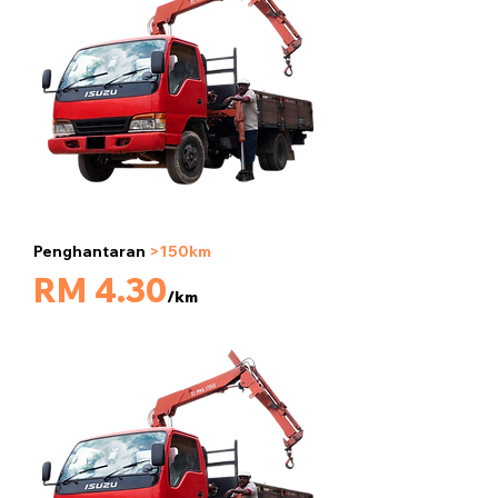
Penghantaran
>150km
5 tan
RM 4.30
/km