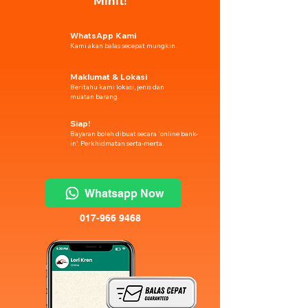
Minit!
WhatsApp Kami
Kami akan balas secepat mungkin.
Maklumat & Lokasi
Beritahu kami lokasi, jenis dan
muatan barang.
Siap!
Bayaran boleh dibuat secara 'online bank-
in'. Perkhidmatan serta-merta.
Whatsapp Now
017-966 9468