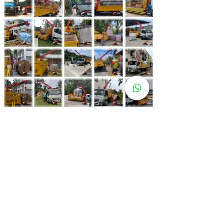
Whatsapp Now
017-966 9468
Lebih 80 Lokasi
Sewa Lori
Kren Kami!
Kami juga ada di pelbagai lokasi strategik bagi memastikan
kemudahan untuk pelanggan kami.