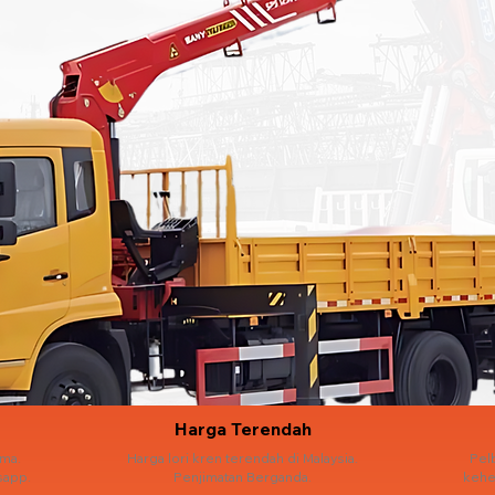
Harga Terendah
ama.
Harga lori kren terendah di Malaysia.
Pel
sapp.
Penjimatan Berganda.
kehe