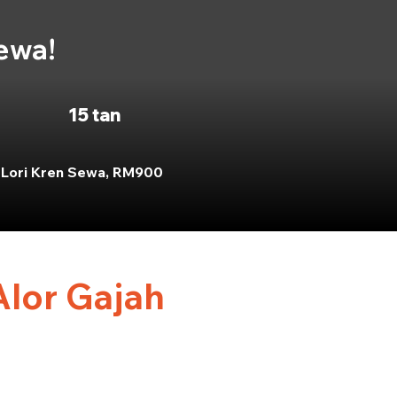
sewa!
15 tan
Lori Kren Sewa, RM900
Alor Gajah