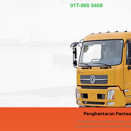
017-966 9468
Penghantaran Pantas
Penghantaran pada hari yang s
Tempahan lori kren melalui What