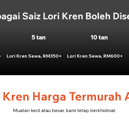
agai Saiz Lori Kren Boleh Di
5 tan
10 tan
+
Lori Kren Sewa, RM350+
Lori Kren Sewa, RM600+
 Kren Harga Termurah 
Muatan kecil atau besar, kami tetap berkhidmat.