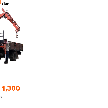
0
/km
 1,300
ey