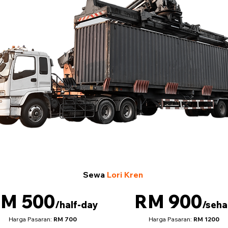
Sewa
Lori Kren
M 500
RM 900
/half-day
/seha
Harga Pasaran:
RM 700
Harga Pasaran:
RM 1200