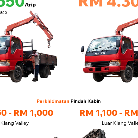
650
RM 4.3
/trip
M850
Perkhidmatan
Pindah Kabin
0 - RM 1,000
RM 1,100 - RM
Klang Valley
Luar Klang Vall