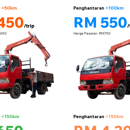
5 tan
n
<50km
Penghantaran
<100km
450
RM 550
/trip
/
M650
Harga Pasaran: RM750
5 tan
n
<150km
Penghantaran
>150km