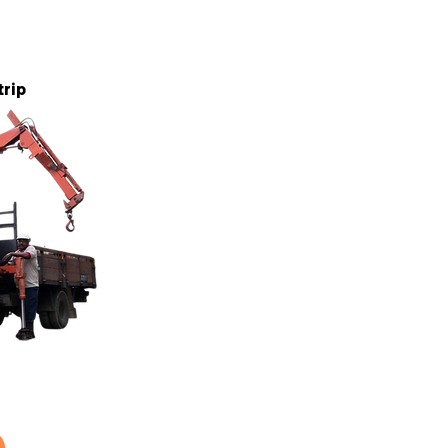
5 tan
trip
5 tan