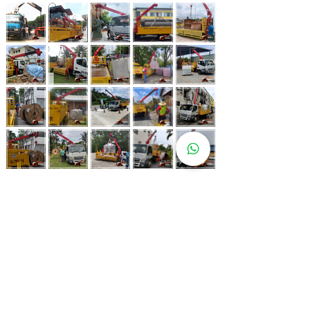
Whatsapp Now
017-966 9468
Lebih 80 Lokasi
Sewa Lori
Kren Kami!
Kami juga ada di pelbagai lokasi strategik bagi memastikan