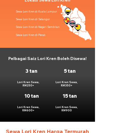
Lokasi Sewa Lori Kren
Sewa Lori Kren di Kuala Lumpur
Sewa Lori Kren di Selangor
Sewa Lori Kren di Negeri Sembilan
Sewa Lori Kren di Perak
Pelbagai Saiz Lori Kren Boleh Disewa!
3 tan
5 tan
Lori Kren Sewa,
Lori Kren Sewa,
RM250+
RM350+
10 tan
15 tan
Lori Kren Sewa,
Lori Kren Sewa,
RM600+
RM900
Sewa Lori Kren Harga Termurah