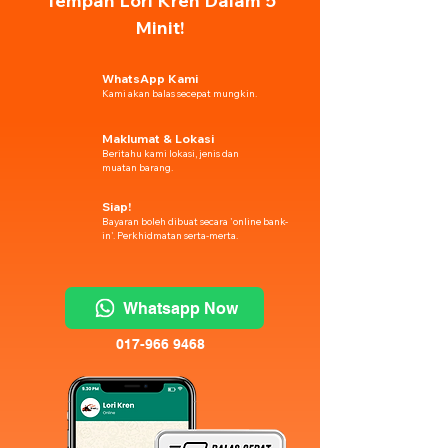
Tempah Lori Kren Dalam 5
Minit!
WhatsApp Kami
Kami akan balas secepat mungkin.
Maklumat & Lokasi
Beritahu kami lokasi, jenis dan
muatan barang.
Siap!
Bayaran boleh dibuat secara 'online bank-
in'. Perkhidmatan serta-merta.
Whatsapp Now
017-966 9468