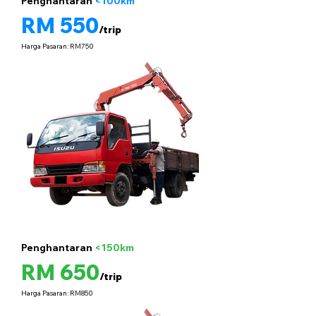
Penghantaran
<100km
5 tan
RM 550
/trip
Harga Pasaran: RM750
Penghantaran
<150km
5 tan
RM 650
/trip
Harga Pasaran: RM850