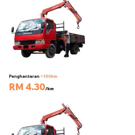
Penghantaran
>150km
5 tan
RM 4.30
/km