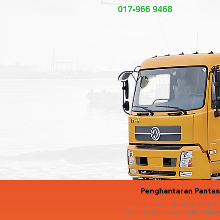
017-966 9468
Penghantaran Pantas
Penghantaran pada hari yang s
Tempahan lori kren melalui What