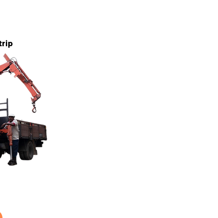
5 tan
trip
5 tan