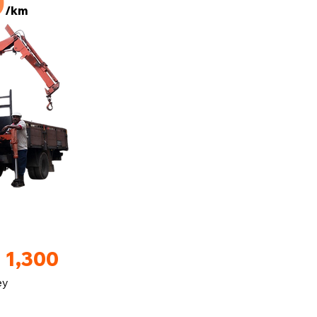
0
/km
 1,300
ey