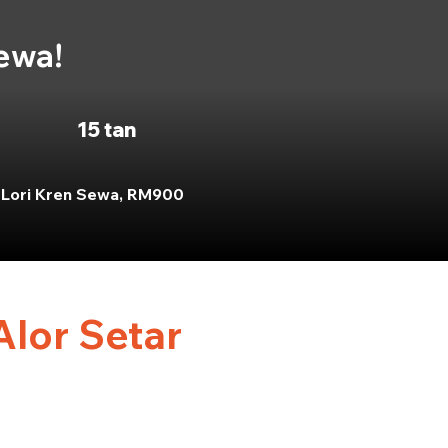
sewa!
15 tan
Lori Kren Sewa, RM900
lor Setar