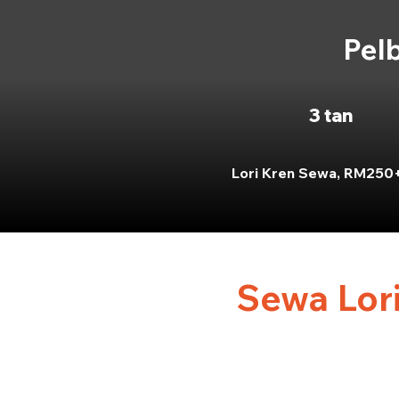
Pelb
3 tan
Lori Kren Sewa, RM250
Sewa Lori