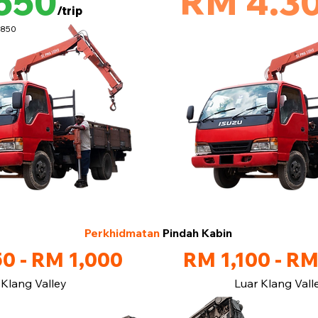
650
RM 4.3
/trip
M850
Perkhidmatan
Pindah Kabin
0 - RM 1,000
RM 1,100 - RM
Klang Valley
Luar Klang Vall