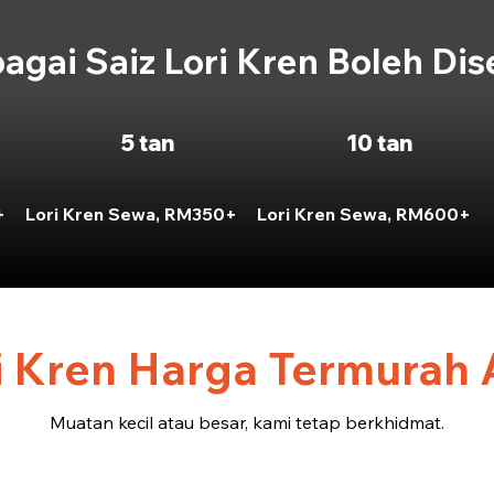
agai Saiz Lori Kren Boleh Di
5 tan
10 tan
+
Lori Kren Sewa, RM350+
Lori Kren Sewa, RM600+
 Kren Harga Termurah A
Muatan kecil atau besar, kami tetap berkhidmat.