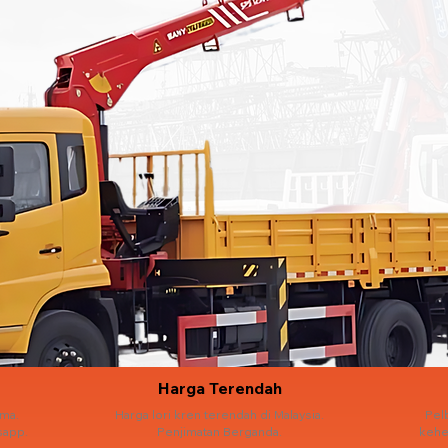
Harga Terendah
ama.
Harga lori kren terendah di Malaysia.
Pel
sapp.
Penjimatan Berganda.
kehe