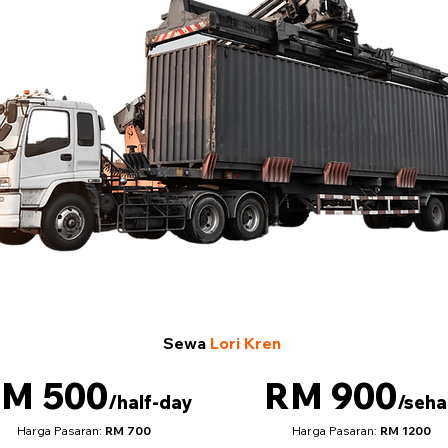
Sewa
Lori Kren
M 500
RM 900
/half-day
/seha
Harga Pasaran:
RM 700
Harga Pasaran:
RM 1200