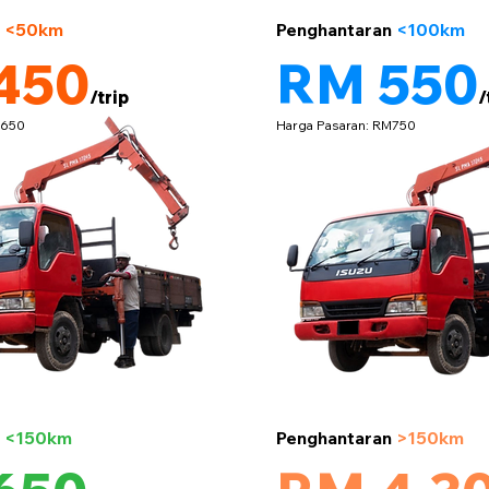
5 tan
n
<50km
Penghantaran
<100km
450
RM 550
/trip
/
M650
Harga Pasaran: RM750
5 tan
n
<150km
Penghantaran
>150km