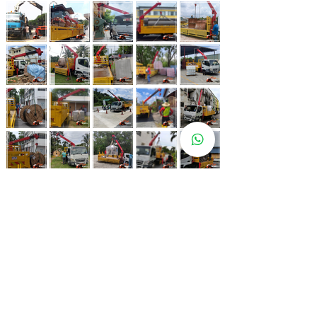
Whatsapp Now
017-966 9468
Lebih 80 Lokasi
Sewa Lori
Kren Kami!
Kami juga ada di pelbagai lokasi strategik bagi memastikan