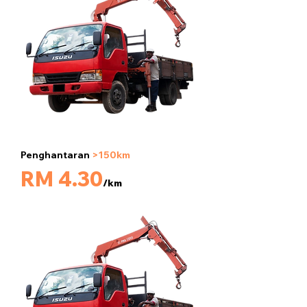
Penghantaran
>150km
5 tan
RM 4.30
/km