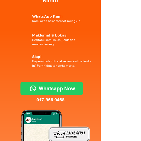
Minit!
WhatsApp Kami
Kami akan balas secepat mungkin.
Maklumat & Lokasi
Beritahu kami lokasi, jenis dan
muatan barang.
Siap!
Bayaran boleh dibuat secara 'online bank-
in'. Perkhidmatan serta-merta.
Whatsapp Now
017-966 9468