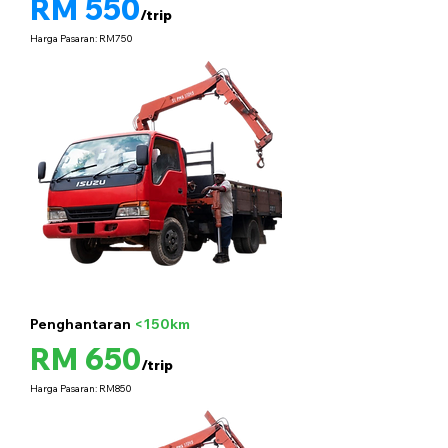
RM 550
/trip
Harga Pasaran: RM750
Penghantaran
<150km
5 tan
RM 650
/trip
Harga Pasaran: RM850