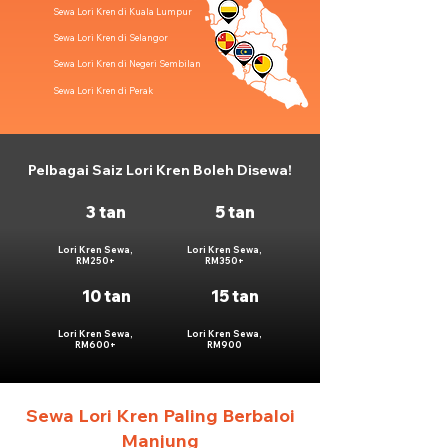
Sewa Lori Kren di Kuala Lumpur
Sewa Lori Kren di Selangor
Sewa Lori Kren di Negeri Sembilan
Sewa Lori Kren di Perak
Pelbagai Saiz Lori Kren Boleh Disewa!
3 tan
5 tan
Lori Kren Sewa,
Lori Kren Sewa,
RM250+
RM350+
10 tan
15 tan
Lori Kren Sewa,
Lori Kren Sewa,
RM600+
RM900
Sewa Lori Kren Paling Berbaloi
Manjung