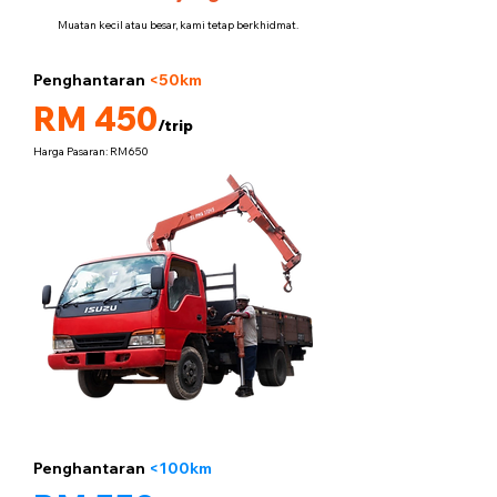
Muatan kecil atau besar, kami tetap berkhidmat.
Penghantaran
<50km
5 tan
RM 450
/trip
Harga Pasaran: RM650
Penghantaran
<100km
5 tan