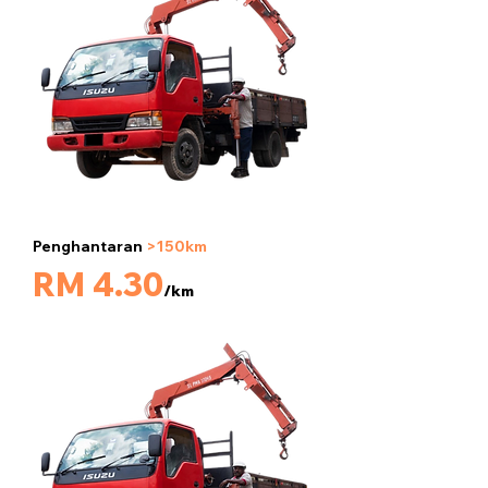
Penghantaran
>150km
5 tan
RM 4.30
/km