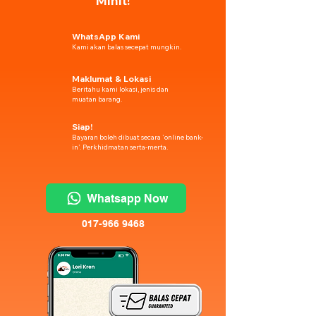
Minit!
WhatsApp Kami
Kami akan balas secepat mungkin.
Maklumat & Lokasi
Beritahu kami lokasi, jenis dan
muatan barang.
Siap!
Bayaran boleh dibuat secara 'online bank-
in'. Perkhidmatan serta-merta.
Whatsapp Now
017-966 9468