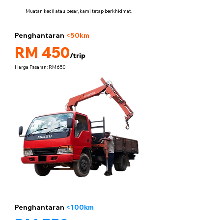
Muatan kecil atau besar, kami tetap berkhidmat.
Penghantaran
<50km
5 tan
RM 450
/trip
Harga Pasaran: RM650
Penghantaran
<100km
5 tan