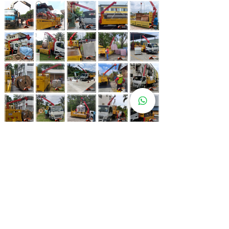
Whatsapp Now
017-966 9468
Lebih 80 Lokasi
Sewa Lori
Kren Kami!
Kami juga ada di pelbagai lokasi strategik bagi memastikan