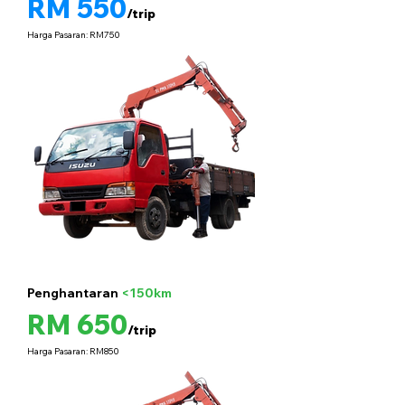
RM 550
/trip
Harga Pasaran: RM750
Penghantaran
<150km
5 tan
RM 650
/trip
Harga Pasaran: RM850