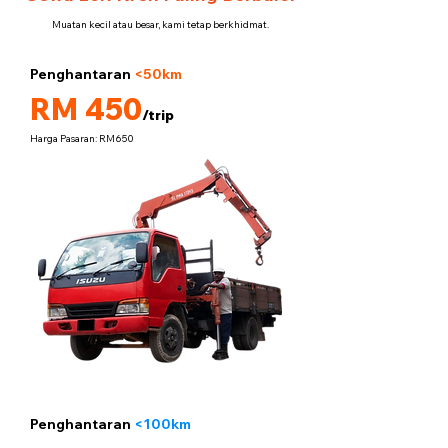
Muatan kecil atau besar, kami tetap berkhidmat.
Penghantaran
<50km
5 tan
RM 450
/trip
Harga Pasaran: RM650
Penghantaran
<100km
5 tan