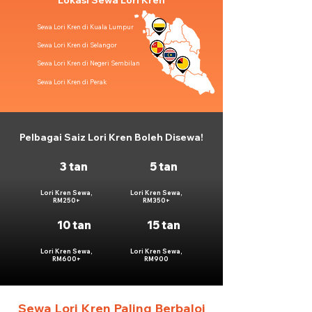
Lokasi Sewa Lori Kren
Sewa Lori Kren di Kuala Lumpur
Sewa Lori Kren di Selangor
Sewa Lori Kren di Negeri Sembilan
Sewa Lori Kren di Perak
Pelbagai Saiz Lori Kren Boleh Disewa!
3 tan
5 tan
Lori Kren Sewa,
Lori Kren Sewa,
RM250+
RM350+
10 tan
15 tan
Lori Kren Sewa,
Lori Kren Sewa,
RM600+
RM900
Sewa Lori Kren Paling Berbaloi