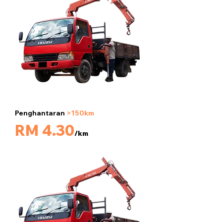
Penghantaran
>150km
5 tan
RM 4.30
/km