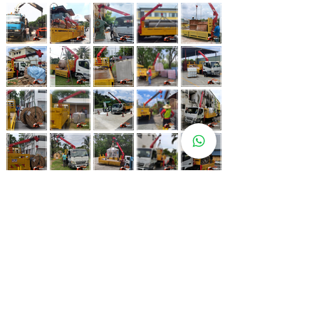
Whatsapp Now
017-966 9468
Lebih 80 Lokasi
Sewa Lori
Kren Kami!
Kami juga ada di pelbagai lokasi strategik bagi memastikan