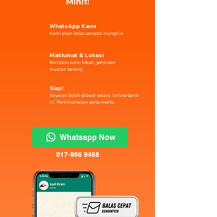
Minit!
WhatsApp Kami
Kami akan balas secepat mungkin.
Maklumat & Lokasi
Beritahu kami lokasi, jenis dan
muatan barang.
Siap!
Bayaran boleh dibuat secara 'online bank-
in'. Perkhidmatan serta-merta.
Whatsapp Now
017-966 9468