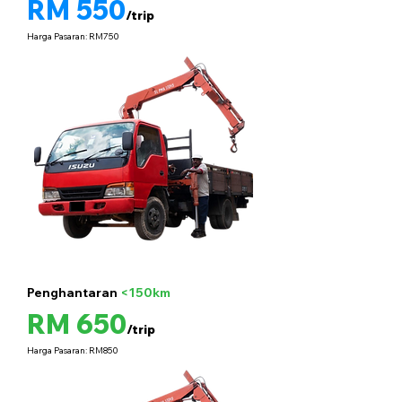
RM 550
/trip
Harga Pasaran: RM750
Penghantaran
<150km
5 tan
RM 650
/trip
Harga Pasaran: RM850