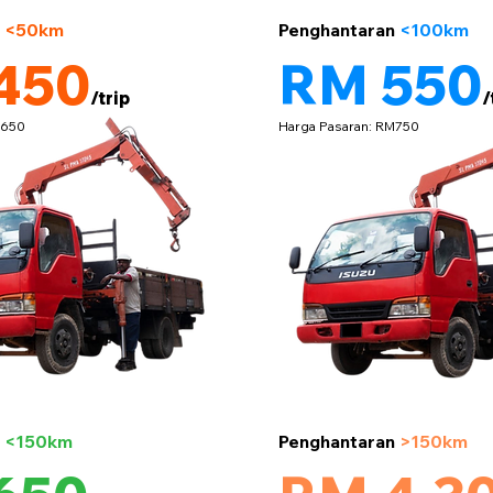
5 tan
n
<50km
Penghantaran
<100km
450
RM 550
/trip
/
M650
Harga Pasaran: RM750
5 tan
n
<150km
Penghantaran
>150km