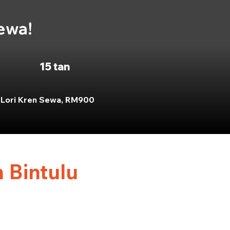
sewa!
15 tan
Lori Kren Sewa, RM900
 Bintulu