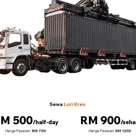
Sewa
Lori Kren
M 500
RM 900
/half-day
/seha
Harga Pasaran:
RM 700
Harga Pasaran:
RM 1200