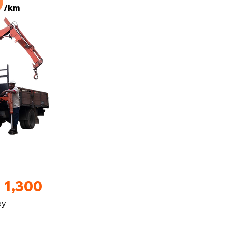
0
/km
 1,300
ey