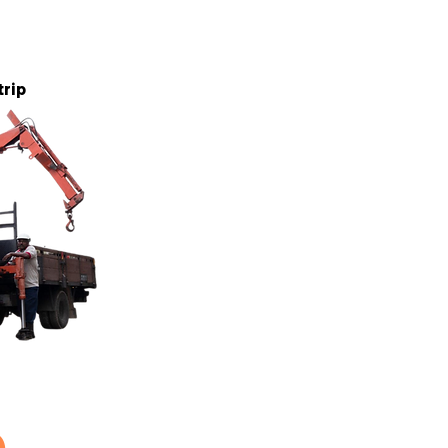
5 tan
trip
5 tan