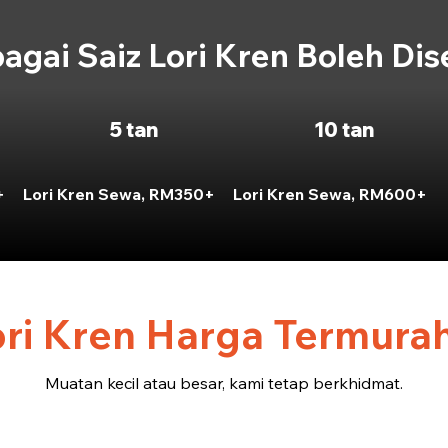
agai Saiz Lori Kren Boleh Di
5 tan
10 tan
+
Lori Kren Sewa, RM350+
Lori Kren Sewa, RM600+
ri Kren Harga Termurah
Muatan kecil atau besar, kami tetap berkhidmat.