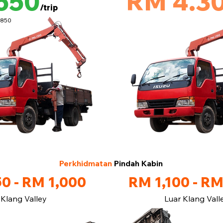
650
RM 4.3
/trip
M850
Perkhidmatan
Pindah Kabin
0 - RM 1,000
RM 1,100 - RM
Klang Valley
Luar Klang Vall