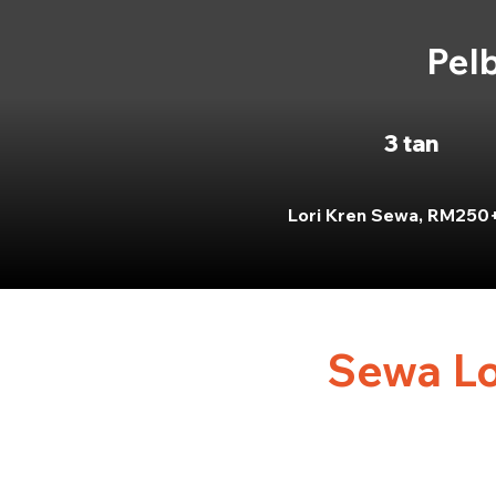
Pelb
3 tan
Lori Kren Sewa, RM250
Sewa Lo