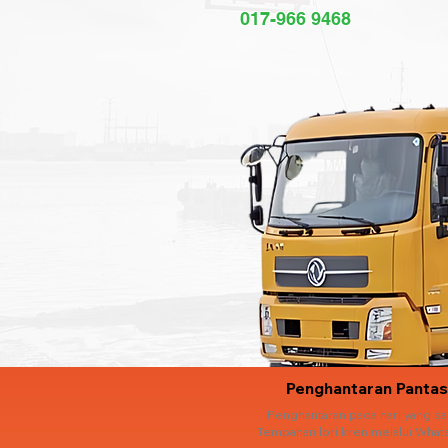
017-966 9468
Penghantaran Pantas
Penghantaran pada hari yang s
Tempahan lori kren melalui What