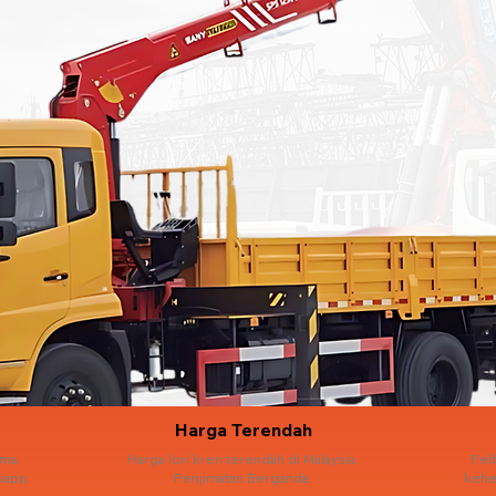
Harga Terendah
ama.
Harga lori kren terendah di Malaysia.
Pel
sapp.
Penjimatan Berganda.
kehe